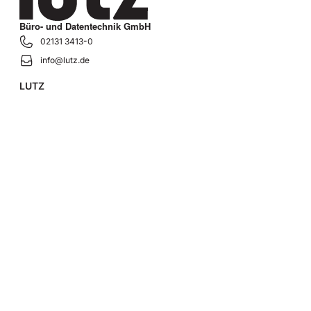
Büro- und Datentechnik GmbH
02131 3413-0
info@lutz.de
LUTZ
Über uns
Der LUTZ-Weg
Häufige Fragen & Antworten
Jobs & Karriere
Kontaktieren Sie uns
Produkte
Warenwirtschaft
Produktionsplanung und -steuerung
Service & Werkstatt
Finanzen & Buchhaltung
Elektronischer Datenaustausch (EDI)
Heiz- und Nebenkostenabrechnung (HKA)
Individuelle ERP-Lösungen
Trust Center
Sicherheitspraktiken
Compliance
Datenschutzerklärung