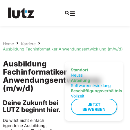
Home
Karriere
Ausbildung Fachinformatiker Anwendungsentwicklung (m/w/d)
Ausbildung
Fachinformatiker
Standort
Neuss
Anwendungsentwicklung
Abteilung
Softwareentwicklung
(m/w/d)
Beschäftigungsverhältnis
Vollzeit
Deine Zukunft bei
JETZT
LUTZ beginnt hier.
BEWERBEN
Du willst nicht einfach
irgendeine Ausbildung,